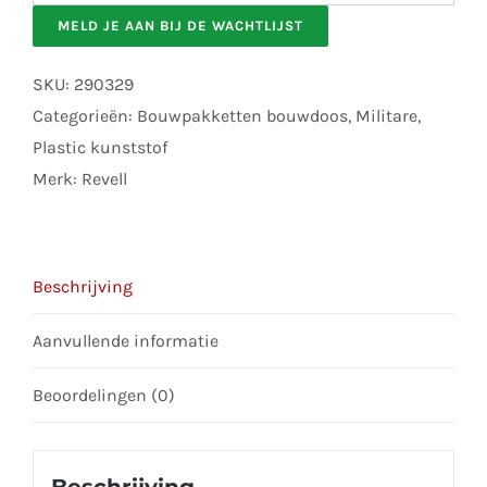
your
MELD JE AAN BIJ DE WACHTLIJST
email
address
SKU:
290329
to
Categorieën:
Bouwpakketten bouwdoos
,
Militare
,
join
Plastic kunststof
the
Merk:
Revell
waitlist
for
this
Beschrijving
product
Aanvullende informatie
Beoordelingen (0)