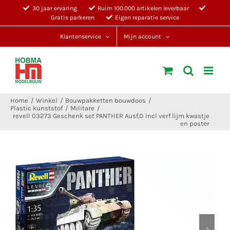
Ga
30 jaar ervaring
Ruim 100.000 artikelen leverbaar
Gratis parkeren
Eigen reparatie service
naar
inhoud
Klantenservice
Mijn account
Home
Winkel
Bouwpakketten bouwdoos
Plastic kunststof
Militare
revell 03273 Geschenk set PANTHER Ausf.D incl verf lijm kwastje
en poster