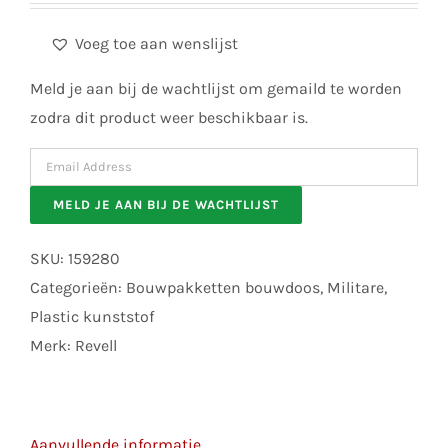
Voeg toe aan wenslijst
Meld je aan bij de wachtlijst om gemaild te worden
zodra dit product weer beschikbaar is.
Enter
your
MELD JE AAN BIJ DE WACHTLIJST
email
address
SKU:
159280
to
Categorieën:
Bouwpakketten bouwdoos
,
Militare
,
join
Plastic kunststof
the
Merk:
Revell
waitlist
for
this
Aanvullende informatie