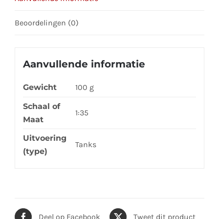
product
Beoordelingen (0)
Aanvullende informatie
Gewicht
100 g
Schaal of
1:35
Maat
Uitvoering
Tanks
(type)
Deel op Facebook
Tweet dit product