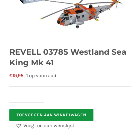
REVELL 03785 Westland Sea
King Mk 41
€
19,95
1 op voorraad
REVELL
TOEVOEGEN AAN WINKELWAGEN
03785
Westland
Voeg toe aan wenslijst
Sea