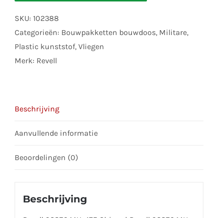
address
SKU:
102388
to
Categorieën:
Bouwpakketten bouwdoos
,
Militare
,
join
Plastic kunststof
,
Vliegen
the
Merk:
Revell
waitlist
for
this
Beschrijving
product
Aanvullende informatie
Beoordelingen (0)
Beschrijving