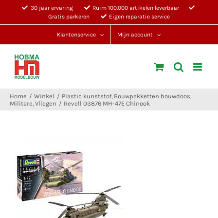
Ga
30 jaar ervaring
Ruim 100.000 artikelen leverbaar
Gratis parkeren
Eigen reparatie service
naar
inhoud
Klantenservice
Mijn account
Home
Winkel
Plastic kunststof
Bouwpakketten bouwdoos
Militare
Vliegen
Revell 03876 MH-47E Chinook