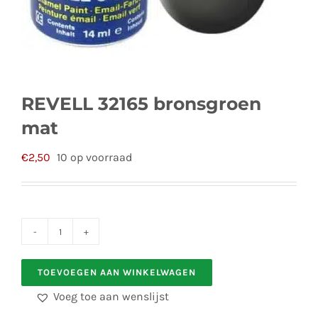
REVELL 32165 bronsgroen
mat
€
2,50
10 op voorraad
REVELL
32165
TOEVOEGEN AAN WINKELWAGEN
bronsgroen
Voeg toe aan wenslijst
mat