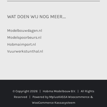
WAT DOEN WIJ NOG MEER….
Modelbouwdagen.nl
Modelspoorbeurs.nl
Hobmaimport.nl
Vuurwerkstunthal.nl
© Copyright
2026 | Hobma Modelbouw B.V. | All Rights
Reserved | Powered by
MplusKASSA Woocommerce
&
WooCommerce Kassasysteem