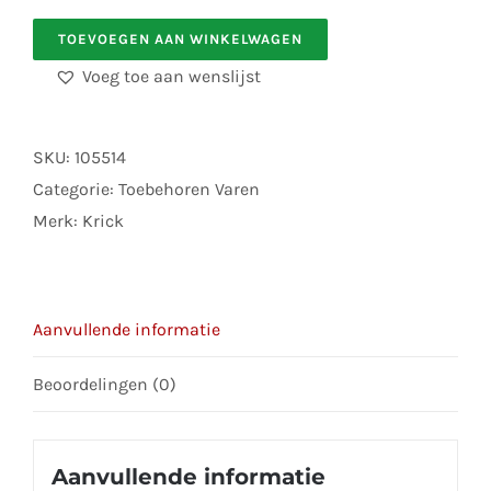
krick
TOEVOEGEN AAN WINKELWAGEN
1501
Voeg toe aan wenslijst
Rettungsinsel
D18X37
2
SKU:
105514
Stk
Categorie:
Toebehoren Varen
aantal
Merk:
Krick
Aanvullende informatie
Beoordelingen (0)
Aanvullende informatie