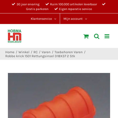
Ga
30 jaar ervaring
Ruim 100.000 artikelen leverbaar
Gratis parkeren
Eigen reparatie service
naar
inhoud
Klantenservice
Mijn account
Home
Winkel
RC
Varen
Toebehoren Varen
Robbe krick 1501 Rettungsinsel D18X37 2 Stk