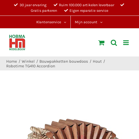
Ga
30 jaar ervaring
Ruim 100.000 artikelen leverbaar
Gratis parkeren
Eigen reparatie service
naar
inhoud
Klantenservice
Mijn account
Home
Winkel
Bouwpakketten bouwdoos
Hout
Robotime TG410 Accordion