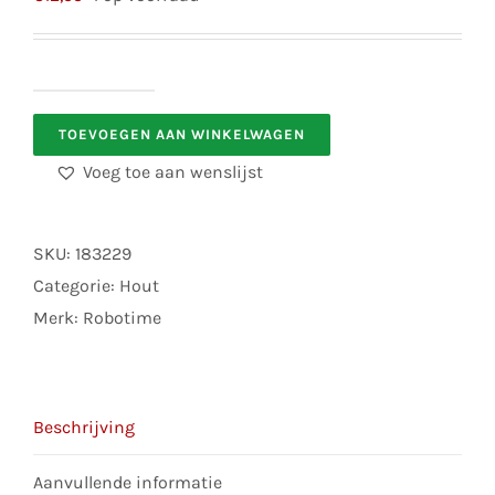
Robotime
TOEVOEGEN AAN WINKELWAGEN
TG410
Accordion
Voeg toe aan wenslijst
aantal
SKU:
183229
Categorie:
Hout
Merk:
Robotime
Beschrijving
Aanvullende informatie