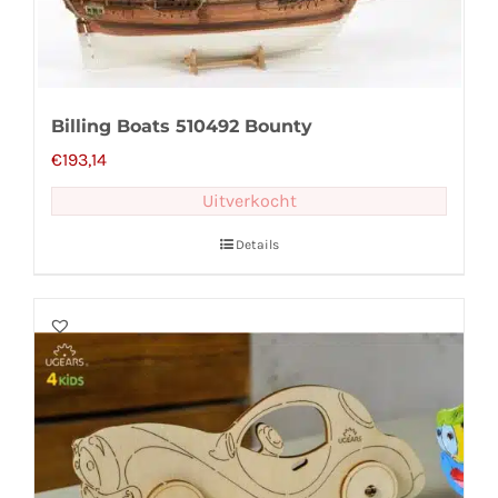
Billing Boats 510492 Bounty
€
193,14
Uitverkocht
Details