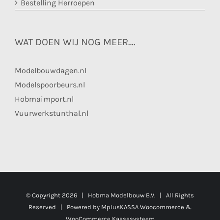
Bestelling Herroepen
WAT DOEN WIJ NOG MEER….
Modelbouwdagen.nl
Modelspoorbeurs.nl
Hobmaimport.nl
Vuurwerkstunthal.nl
© Copyright
2026 | Hobma Modelbouw B.V. | All Rights
Reserved | Powered by
MplusKASSA Woocommerce
&
WooCommerce Kassasysteem