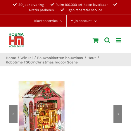
Ga
30 jaar ervaring
Ruim 100.000 artikelen leverbaar
Gratis parkeren
Eigen reparatie service
naar
inhoud
Klantenservice
Mijn account
Home
Winkel
Bouwpakketten bouwdoos
Hout
Robotime TGC07 Christmas Indoor Scene