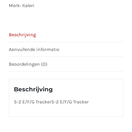
join
Merk:
Italeri
the
waitlist
for
Beschrijving
this
product
Aanvullende informatie
Beoordelingen (0)
Beschrijving
S-2 E/F/G TrackerS-2 E/F/G Tracker