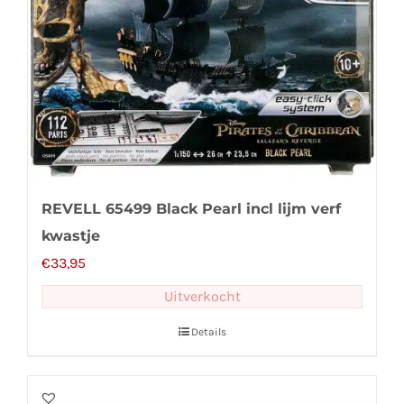
REVELL 65499 Black Pearl incl lijm verf
kwastje
€
33,95
Uitverkocht
Details