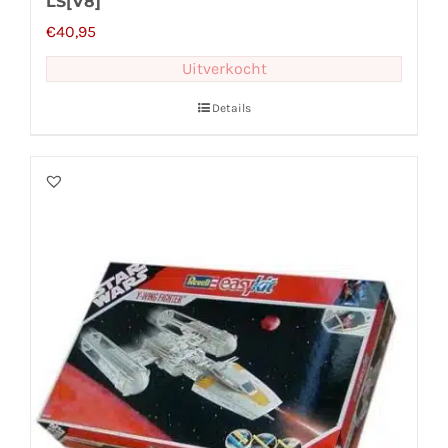
LS[V8]
€
40,95
Uitverkocht
Details