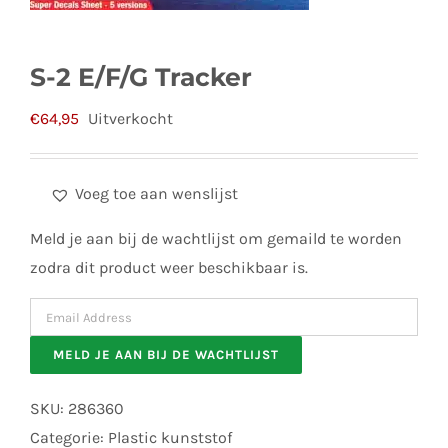
S-2 E/F/G Tracker
€
64,95
Uitverkocht
Voeg toe aan wenslijst
Meld je aan bij de wachtlijst om gemaild te worden
zodra dit product weer beschikbaar is.
Enter
your
MELD JE AAN BIJ DE WACHTLIJST
email
address
SKU:
286360
to
Categorie:
Plastic kunststof