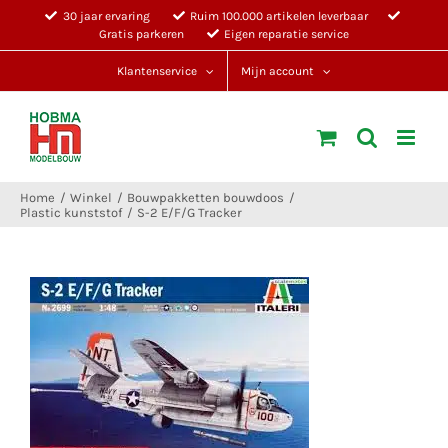
Ga
30 jaar ervaring
Ruim 100.000 artikelen leverbaar
Gratis parkeren
Eigen reparatie service
naar
inhoud
Klantenservice
Mijn account
Home
Winkel
Bouwpakketten bouwdoos
Plastic kunststof
S-2 E/F/G Tracker