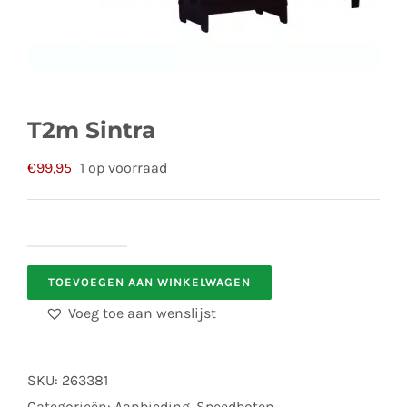
T2m Sintra
€
99,95
1 op voorraad
T2m
TOEVOEGEN AAN WINKELWAGEN
Sintra
aantal
Voeg toe aan wenslijst
SKU:
263381
Categorieën:
Aanbieding
,
Speedboten