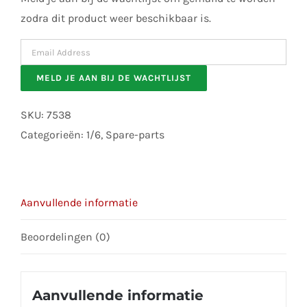
zodra dit product weer beschikbaar is.
Enter
your
MELD JE AAN BIJ DE WACHTLIJST
email
address
SKU:
7538
to
Categorieën:
1/6
,
Spare-parts
join
the
waitlist
Aanvullende informatie
for
this
Beoordelingen (0)
product
Aanvullende informatie