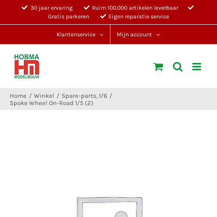
Ga
30 jaar ervaring
Ruim 100.000 artikelen leverbaar
Gratis parkeren
Eigen reparatie service
naar
inhoud
Klantenservice
Mijn account
Home
Winkel
Spare-parts
1/6
Spoke Wheel On-Road 1/5 (2)