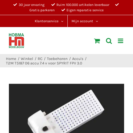
Ga
30 jaar ervaring
Ruim 100.000 artikelen leverbaar
Gratis parkeren
Eigen reparatie service
naar
inhoud
Klantenservice
Mijn account
Home
Winkel
RC
Toebehoren
Accu's
T2M T5187 06 accu 7.4 v voor SPYRIT FPV 3.0