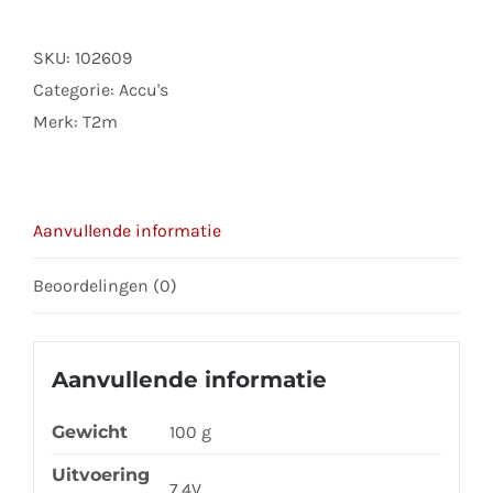
7.4
v
SKU:
102609
voor
Categorie:
Accu's
SPYRIT
Merk:
T2m
FPV
3.0
aantal
Aanvullende informatie
Beoordelingen (0)
Aanvullende informatie
Gewicht
100 g
Uitvoering
7,4V