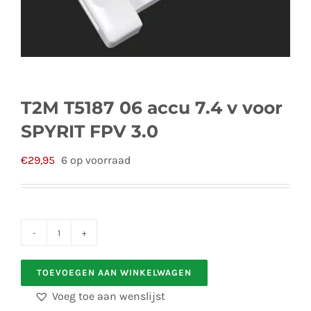
T2M T5187 06 accu 7.4 v voor
SPYRIT FPV 3.0
€
29,95
6 op voorraad
T2M
T5187
TOEVOEGEN AAN WINKELWAGEN
06
Voeg toe aan wenslijst
accu