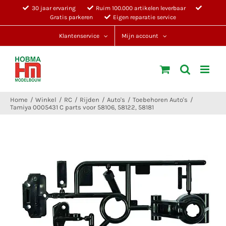
Ga
30 jaar ervaring
Ruim 100.000 artikelen leverbaar
Gratis parkeren
Eigen reparatie service
naar
inhoud
Klantenservice
Mijn account
Home
Winkel
RC
Rijden
Auto's
Toebehoren Auto's
Tamiya 0005431 C parts voor 58106, 58122, 58181