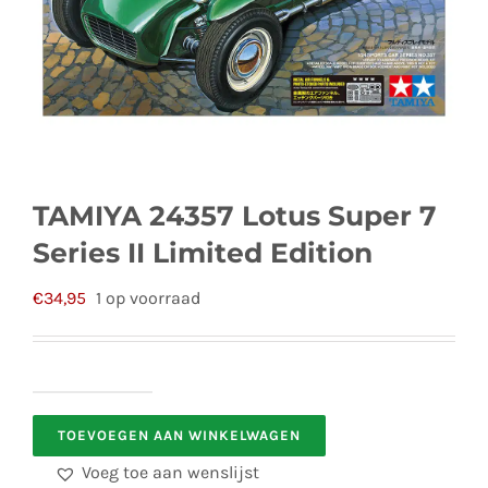
TAMIYA 24357 Lotus Super 7
Series II Limited Edition
€
34,95
1 op voorraad
TAMIYA
TOEVOEGEN AAN WINKELWAGEN
24357
Lotus
Voeg toe aan wenslijst