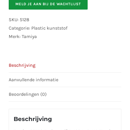
MELD JE AAN BIJ DE WACHTLIJST
email
address
SKU:
5128
to
Categorie:
Plastic kunststof
join
Merk:
Tamiya
the
waitlist
for
Beschrijving
this
product
Aanvullende informatie
Beoordelingen (0)
Beschrijving