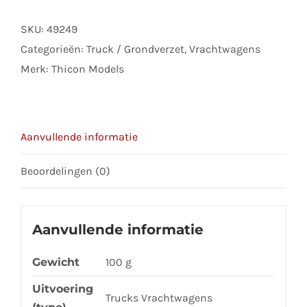
Kotflugel
SKU:
49249
breit
Categorieën:
Truck / Grondverzet
,
Vrachtwagens
kunsstoff
Merk:
Thicon Models
schwarz
mit
halter
paar
Aanvullende informatie
aantal
Beoordelingen (0)
Aanvullende informatie
Gewicht
100 g
Uitvoering
Trucks Vrachtwagens