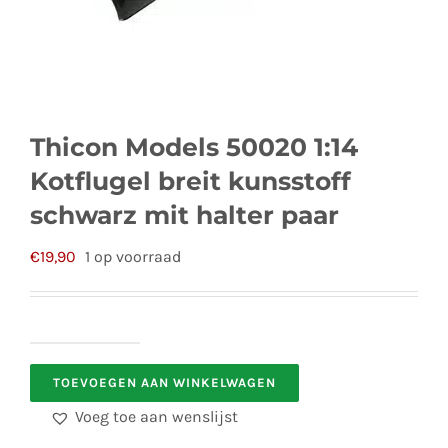
Thicon Models 50020 1:14
Kotflugel breit kunsstoff
schwarz mit halter paar
€
19,90
1 op voorraad
Thicon
TOEVOEGEN AAN WINKELWAGEN
Models
50020
Voeg toe aan wenslijst
1:14