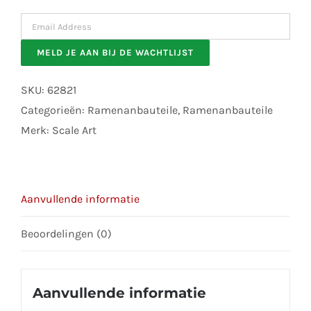
Enter
your
MELD JE AAN BIJ DE WACHTLIJST
email
address
SKU:
62821
to
Categorieën:
Ramenanbauteile
,
Ramenanbauteile
join
Merk:
Scale Art
the
waitlist
for
Aanvullende informatie
this
product
Beoordelingen (0)
Aanvullende informatie