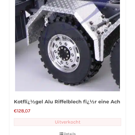
Kotflï¿½gel Alu Riffelblech fï¿½r eine Ach
€
128,07
Uitverkocht
Details