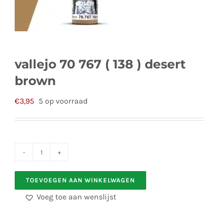
vallejo 70 767 ( 138 ) desert
brown
€
3,95
5 op voorraad
vallejo
70
TOEVOEGEN AAN WINKELWAGEN
767
Voeg toe aan wenslijst
(
138