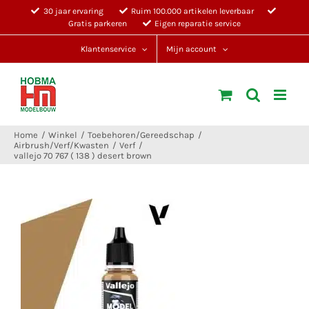
Ga
30 jaar ervaring
Ruim 100.000 artikelen leverbaar
Gratis parkeren
Eigen reparatie service
naar
inhoud
Klantenservice
Mijn account
Home
Winkel
Toebehoren/Gereedschap
Airbrush/Verf/Kwasten
Verf
vallejo 70 767 ( 138 ) desert brown