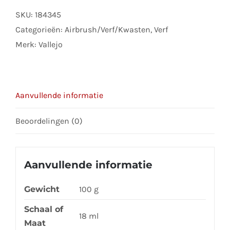
)
SKU:
184345
desert
Categorieën:
Airbrush/Verf/Kwasten
,
Verf
brown
Merk:
Vallejo
aantal
Aanvullende informatie
Beoordelingen (0)
Aanvullende informatie
Gewicht
100 g
Schaal of
18 ml
Maat