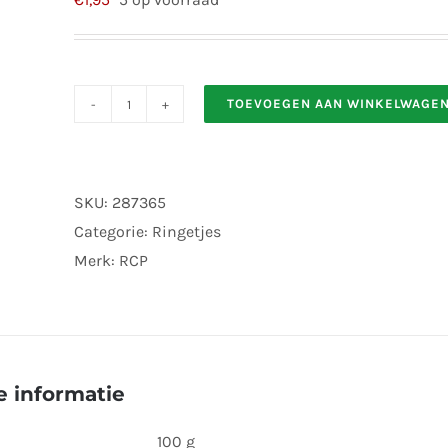
TOEVOEGEN AAN WINKELWAGE
Vlakke
Sluitring
Staal
SKU:
287365
4,3
Categorie:
Ringetjes
X
Merk:
RCP
9
X
0,8
mm
10
 informatie
St
aantal
100 g