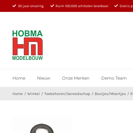
Ga
30 jaar ervaring
Ruim 100.000 artikelen leverbaar
Gratis 
naar
inhoud
Home
Nieuw
Onze Merken
Demo Team
Home
Winkel
Toebehoren/Gereedschap
Boutjes/Moertjes
R