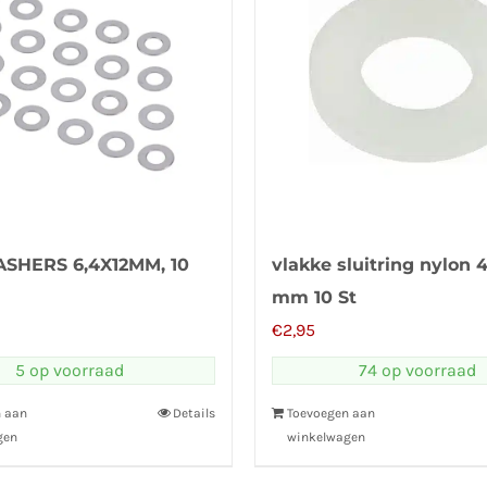
SHERS 6,4X12MM, 10
vlakke sluitring nylon 4
mm 10 St
€
2,95
5 op voorraad
74 op voorraad
n aan
Details
Toevoegen aan
gen
winkelwagen