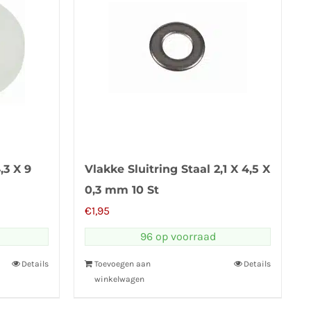
,3 X 9
Vlakke Sluitring Staal 2,1 X 4,5 X
0,3 mm 10 St
€
1,95
96 op voorraad
Details
Toevoegen aan
Details
winkelwagen