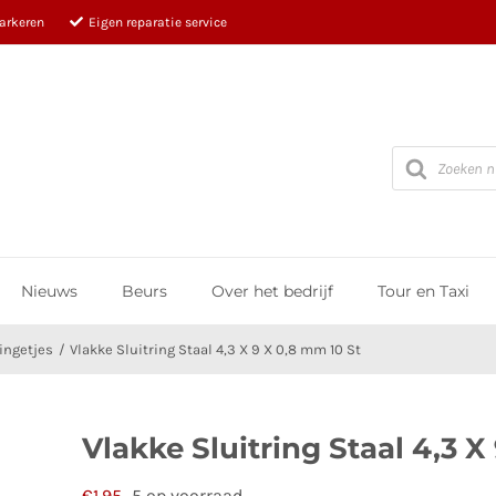
parkeren
Eigen reparatie service
Producten
zoeken
Nieuws
Beurs
Over het bedrijf
Tour en Taxi
ingetjes
Vlakke Sluitring Staal 4,3 X 9 X 0,8 mm 10 St
Vlakke Sluitring Staal 4,3 X
€
1,95
5 op voorraad