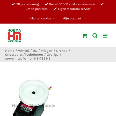
Ga
30 jaar ervaring
Ruim 100.000 artikelen leverbaar
Gratis parkeren
Eigen reparatie service
naar
inhoud
Klantenservice
Mijn account
Home
Winkel
RC
Vliegen
Drones
Onderdelen/Toebehoren
Overige
servo hitec Winch HS-785 HB