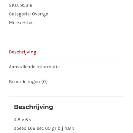
HB
SKU:
95318
aantal
Categorie:
Overige
Merk:
Hitec
Beschrijving
Aanvullende informatie
Beoordelingen (0)
Beschrijving
4,8 v 6 v
speed 1.68 sec 60 gr bij 4,8 v