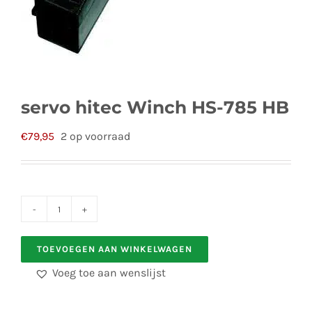
servo hitec Winch HS-785 HB
€
79,95
2 op voorraad
servo
hitec
TOEVOEGEN AAN WINKELWAGEN
Winch
Voeg toe aan wenslijst
HS-
785