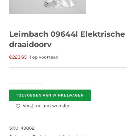
Leimbach 09644l Elektrische
draaidoorv
€
223,65
1 op voorraad
Leimbach
TOEVOEGEN AAN WINKELWAGEN
09644l
Elektrische
Voeg toe aan wenslijst
draaidoorv
aantal
SKU:
49862