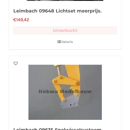
Leimbach 09648 Lichtset meerprijs.
€
149,42
Uitverkocht
Details
Leimbach 09635 Snelwisselsysteem