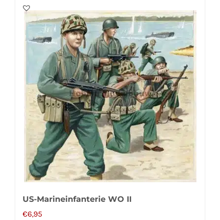
US-Marineinfanterie WO II
€
6,95