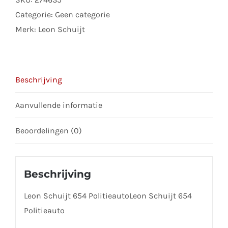
to
Categorie:
Geen categorie
join
Merk:
Leon Schuijt
the
waitlist
for
Beschrijving
this
product
Aanvullende informatie
Beoordelingen (0)
Beschrijving
Leon Schuijt 654 PolitieautoLeon Schuijt 654
Politieauto