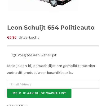
Leon Schuijt 654 Politieauto
€
5,95
Uitverkocht
Voeg toe aan wenslijst
Meld je aan bij de wachtlijst om gemaild te worden
zodra dit product weer beschikbaar is.
Enter
your
MELD JE AAN BIJ DE WACHTLIJST
email
address
SKU:
274635