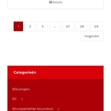
Details
1
2
3
…
27
28
29
Volgende
Categorieën
Blikvangers
RC
Bouwpakketten bouwdoos