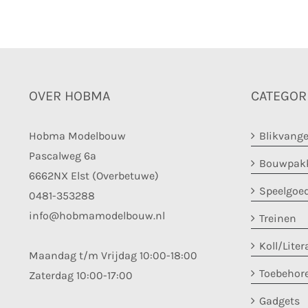
OVER HOBMA
CATEGOR
Hobma Modelbouw
Blikvange
Pascalweg 6a
Bouwpakk
6662NX Elst (Overbetuwe)
Speelgoe
0481-353288
info@hobmamodelbouw.nl
Treinen
Koll/Liter
Maandag t/m Vrijdag 10:00-18:00
Toebehor
Zaterdag 10:00-17:00
Gadgets