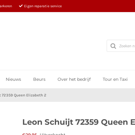
parkeren
Eigen reparatie service
Producten
zoeken
Nieuws
Beurs
Over het bedrijf
Tour en Taxi
t 72359 Queen Elizabeth 2
Leon Schuijt 72359 Queen E
€
29,95
Uitverkocht