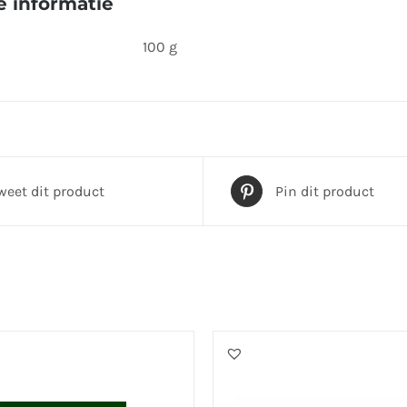
 informatie
product
100 g
weet dit product
Pin dit product