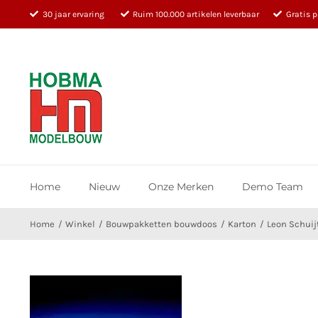
Ga
30 jaar ervaring
Ruim 100.000 artikelen leverbaar
Gratis 
naar
inhoud
Home
Nieuw
Onze Merken
Demo Team
Home
Winkel
Bouwpakketten bouwdoos
Karton
Leon Schuij