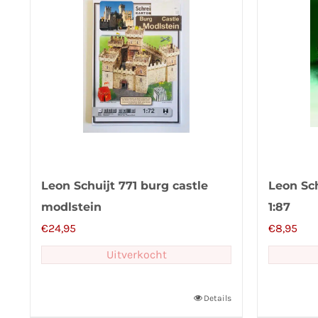
Leon Schuijt 771 burg castle
Leon Sc
modlstein
1:87
€
24,95
€
8,95
Uitverkocht
Details