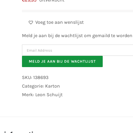
Voeg toe aan wenslijst
Meld je aan bij de wachtlijst om gemaild te worden
Enter
your
MELD JE AAN BIJ DE WACHTLIJST
email
address
SKU:
138693
to
Categorie:
Karton
join
Merk:
Leon Schuijt
the
waitlist
for
this