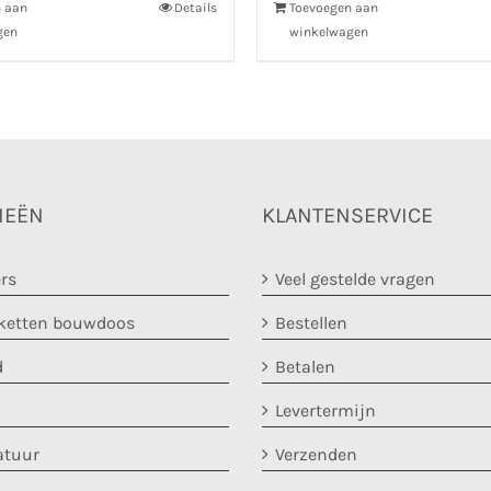
n aan
Details
Toevoegen aan
gen
winkelwagen
IEËN
KLANTENSERVICE
rs
Veel gestelde vragen
etten bouwdoos
Bestellen
d
Betalen
Levertermijn
atuur
Verzenden