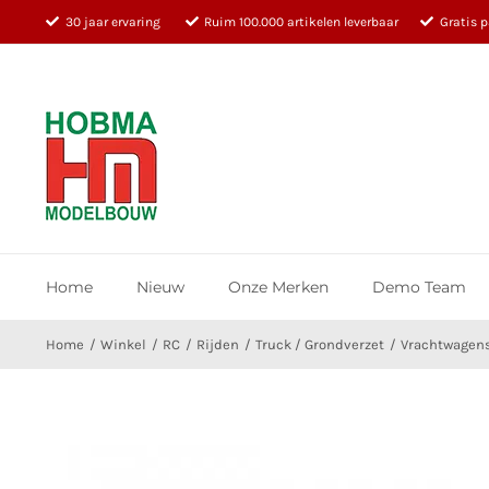
Ga
30 jaar ervaring
Ruim 100.000 artikelen leverbaar
Gratis 
naar
inhoud
Home
Nieuw
Onze Merken
Demo Team
Home
Winkel
RC
Rijden
Truck / Grondverzet
Vrachtwagen