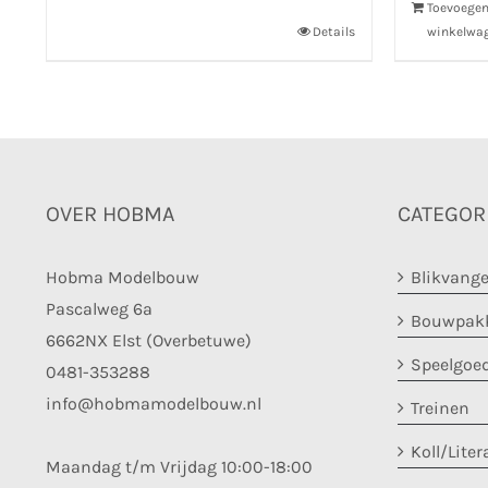
Toevoege
Details
winkelwa
OVER HOBMA
CATEGOR
Hobma Modelbouw
Blikvange
Pascalweg 6a
Bouwpakk
6662NX Elst (Overbetuwe)
Speelgoe
0481-353288
info@hobmamodelbouw.nl
Treinen
Koll/Liter
Maandag t/m Vrijdag 10:00-18:00