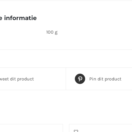
product
 informatie
100 g
weet dit product
Pin dit product