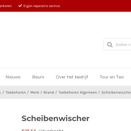
parkeren
Eigen reparatie service
Producten
zoeken
Nieuws
Beurs
Over het bedrijf
Tour en Taxi
s
Toebehoren
Merk
Brand
Toebehoren Algemeen
Scheibenwische
Scheibenwischer
€
35,54
Uitverkocht