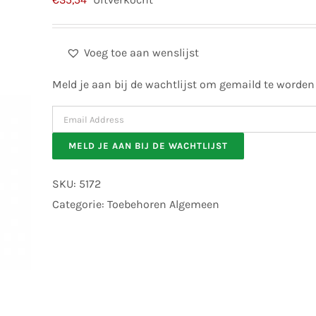
Voeg toe aan wenslijst
Meld je aan bij de wachtlijst om gemaild te worden
Enter
your
MELD JE AAN BIJ DE WACHTLIJST
email
address
SKU:
5172
to
Categorie:
Toebehoren Algemeen
join
the
waitlist
for
this