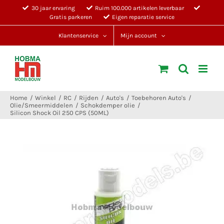
Ga
30 jaar ervaring
Ruim 100.000 artikelen leverbaar
Gratis parkeren
Eigen reparatie service
naar
inhoud
Klantenservice
Mijn account
Home
Winkel
RC
Rijden
Auto's
Toebehoren Auto's
Olie/Smeermiddelen
Schokdemper olie
Silicon Shock Oil 250 CPS (50ML)