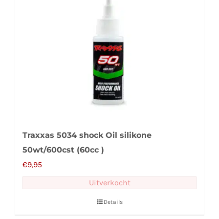
Traxxas 5034 shock Oil silikone
50wt/600cst (60cc )
€
9,95
Uitverkocht
Details