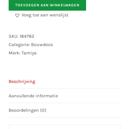
TOEVOEGEN AAN WINKELWAGEN
58749
Audi
Voeg toe aan wenslijst
R8
LMS
SKU:
184782
2008
Categorie:
Bouwdoos
TT-
Merk:
Tamiya
02
Chassis
aantal
Beschrijving
Aanvullende informatie
Beoordelingen (0)