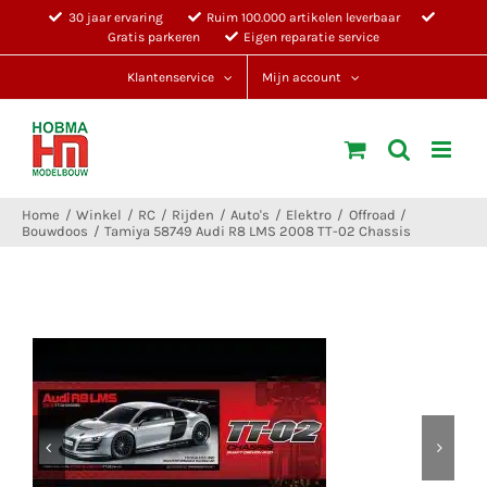
Ga
30 jaar ervaring
Ruim 100.000 artikelen leverbaar
Gratis parkeren
Eigen reparatie service
naar
inhoud
Klantenservice
Mijn account
Home
Winkel
RC
Rijden
Auto's
Elektro
Offroad
Bouwdoos
Tamiya 58749 Audi R8 LMS 2008 TT-02 Chassis