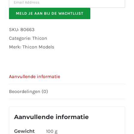
Enter
your
MELD JE AAN BIJ DE WACHTLIJST
email
address
SKU:
80663
to
Categorie:
Thicon
join
Merk:
Thicon Models
the
waitlist
for
Aanvullende informatie
this
product
Beoordelingen (0)
Aanvullende informatie
Gewicht
100 g