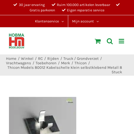
Ga
30 jaar ervaring
Ruim 100.000 artikelen leverbaar
Gratis parkeren
Eigen reparatie service
naar
inhoud
Klantenservice
Mijn account
Home
Winkel
RC
Rijden
Truck / Grondverzet
Vrachtwagens
Toebehoren
Merk
Thicon
Thicon Models 80012 Kabelschelle klein selbstklebend Metall 8
Stuck