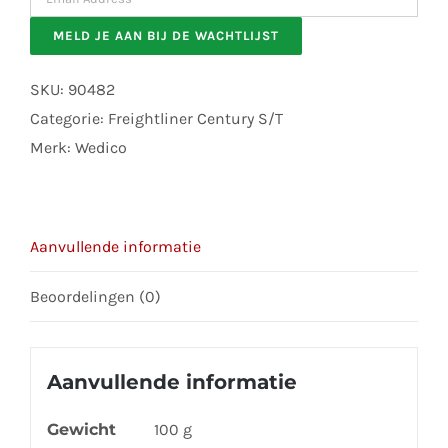
your
MELD JE AAN BIJ DE WACHTLIJST
email
address
SKU:
90482
to
Categorie:
Freightliner Century S/T
join
Merk:
Wedico
the
waitlist
for
Aanvullende informatie
this
product
Beoordelingen (0)
Aanvullende informatie
Gewicht
100 g