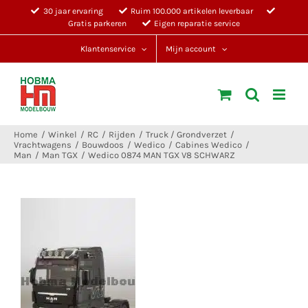
Ga
30 jaar ervaring
Ruim 100.000 artikelen leverbaar
Gratis parkeren
Eigen reparatie service
naar
inhoud
Klantenservice
Mijn account
Home
Winkel
RC
Rijden
Truck / Grondverzet
Vrachtwagens
Bouwdoos
Wedico
Cabines Wedico
Man
Man TGX
Wedico 0874 MAN TGX V8 SCHWARZ