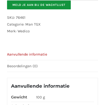
your
MELD JE AAN BIJ DE WACHTLIJST
email
address
SKU:
76461
to
Categorie:
Man TGX
join
Merk:
Wedico
the
waitlist
for
Aanvullende informatie
this
product
Beoordelingen (0)
Aanvullende informatie
Gewicht
100 g