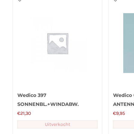
Wedico 397
Wedico 
SONNENBL.+WINDABW.
ANTEN
VOLVO
€
21,30
€
9,95
Uitverkocht