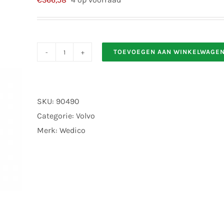
TOEVOEGEN AAN WINKELWAGE
Wedico
246
GLOBETROTTERF.HAUSROT
SKU:
90490
aantal
Categorie:
Volvo
Merk:
Wedico