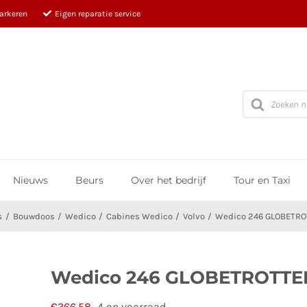
parkeren
Eigen reparatie service
Producten
zoeken
Nieuws
Beurs
Over het bedrijf
Tour en Taxi
s
Bouwdoos
Wedico
Cabines Wedico
Volvo
Wedico 246 GLOBETR
Wedico 246 GLOBETROTT
€
366,58
4 op voorraad