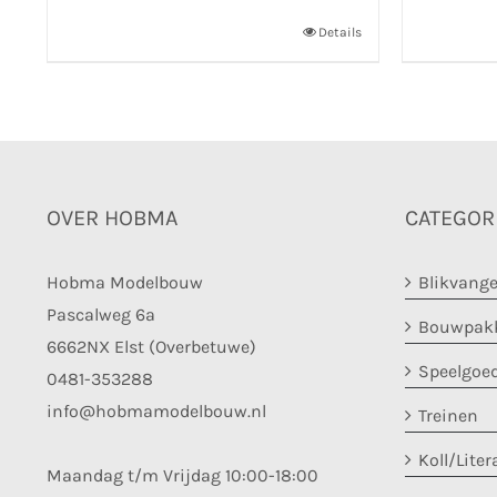
Details
OVER HOBMA
CATEGOR
Hobma Modelbouw
Blikvange
Pascalweg 6a
Bouwpakk
6662NX Elst (Overbetuwe)
Speelgoe
0481-353288
info@hobmamodelbouw.nl
Treinen
Koll/Liter
Maandag t/m Vrijdag 10:00-18:00