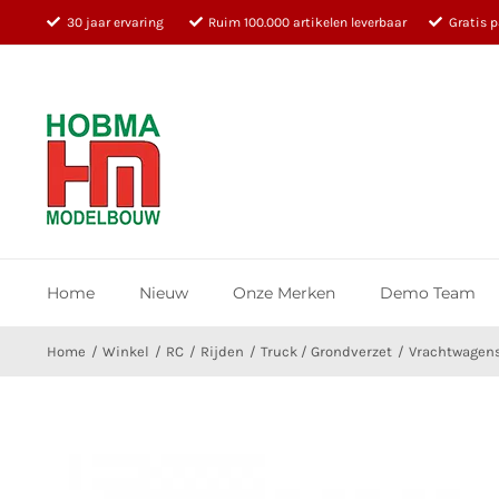
Ga
30 jaar ervaring
Ruim 100.000 artikelen leverbaar
Gratis 
naar
inhoud
Home
Nieuw
Onze Merken
Demo Team
Home
Winkel
RC
Rijden
Truck / Grondverzet
Vrachtwagen