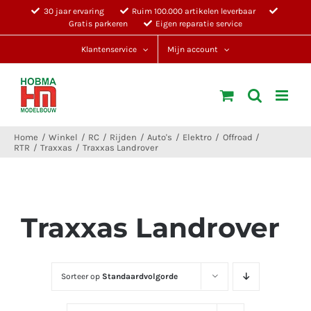
Ga
30 jaar ervaring
Ruim 100.000 artikelen leverbaar
Gratis parkeren
Eigen reparatie service
naar
inhoud
Klantenservice
Mijn account
Home
Winkel
RC
Rijden
Auto's
Elektro
Offroad
RTR
Traxxas
Traxxas Landrover
Traxxas Landrover
Sorteer op
Standaardvolgorde