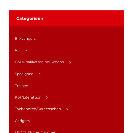
Categorieën
Blikvangers
RC
Bouwpakketten bouwdoos
Speelgoed
Treinen
Koll/Literatuur
Toebehoren/Gereedschap
Gadgets
LED TL Buizen/Lampen