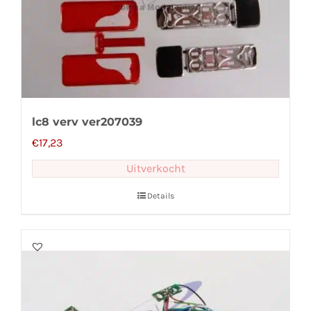
lc8 verv ver207039
€
17,23
Uitverkocht
Details