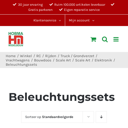
Ga
30 jaar ervaring
Ruim 100.000 artikelen leverbaar
Gratis parkeren
Eigen reparatie service
naar
inhoud
Klantenservice
Mijn account
Home
Winkel
RC
Rijden
Truck / Grondverzet
Vrachtwagens
Bouwdoos
Scale Art
Scale Art
Elektronik
Beleuchtungssets
Beleuchtungssets
Sorteer op
Standaardvolgorde